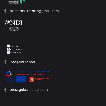
ukraineengage@pactworld.org
platforma.reform@gmail.com
info@cid.center