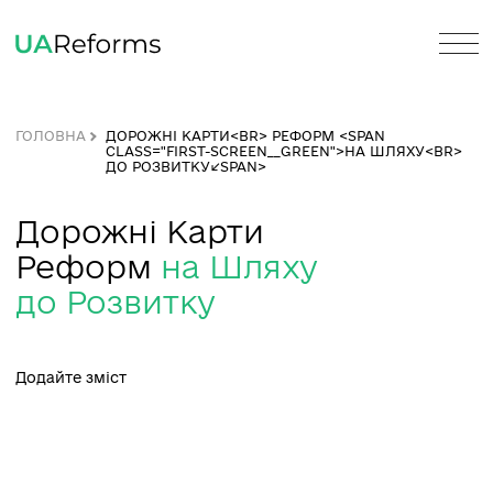
ГОЛОВНА
ДОРОЖНІ КАРТИ<BR> РЕФОРМ <SPAN
CLASS="FIRST-SCREEN__GREEN">НА ШЛЯХУ<
ДО РОЗВИТКУ</SPAN>
Дорожні Карти
Реформ
на Шляху
до Розвитку
Додайте зміст