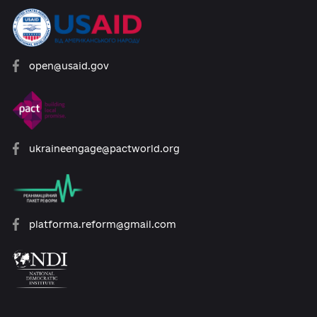
Розроблено за підтримки:
open@usaid.gov
ukraineengage@pactworld.org