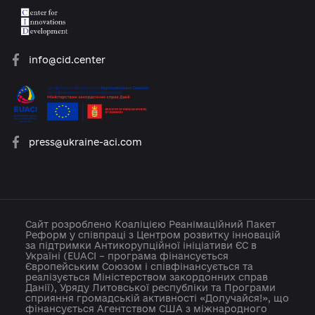
platforma.reform@gmail.com
info@cid.center
press@ukraine-aci.com