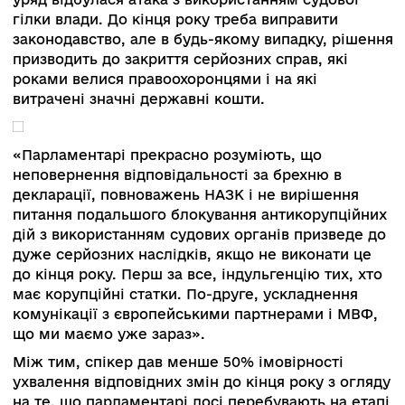
оглядачі говорять, що вона провалена. Рефор
патрульної поліції навіть у кількісному вимірі
поліцейських — це лише 10% всієї системи. Вс
інше фактично не реформоване. Змінили фор
повісили жетони… Реформа захлинулася не
розпочавшись», — прокоментував спікер.
Михайло Каменєв звернув увагу на те, що
дискусія відбувається без участі представникі
МВС (зокрема міністра Арсена Авакова),
правлячої партії. Він наголосив, що реформи 
буде без компромісу. Натомість громадянське
суспільство залучають мало, зокрема в проце
реформування СБУ.
«Ми мислимо проблемами сьогодення. Але ст
політики немає. Навіть якщо вона є, то це
формальні документи, оцінка впровадженості
яких не здійснюється», — резюмував загальну