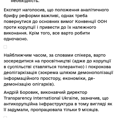
відповідного реагування.
Олє Егберг Міккельсен, посол Королівства Дан
Україні, сказав, що боротьба з корупцією —
флагман, основний компонент програми
добросусідства в Україні.
На момент конференції в Данії у 2018 році
побачили важливі зміни в сфері боротьби з
корупцією. Ініціатива створення Антикорупцій
суду дало сподівання, що Україна закриє коло
антикорупційної інфраструктури. Зараз
закордоном бачать, що антикорупційні інституц
піддаються тиску і стикаються зі значними
труднощами, а приватні інтереси починають з
відігравати важливу роль.
«В Україні зараз поворотний момент. Кроки, як