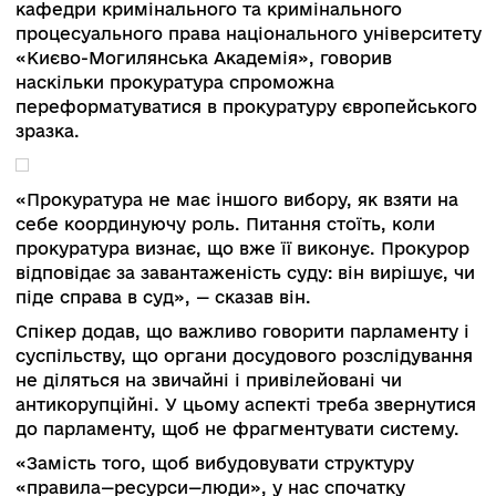
Одним із важливих стратегічних напрямків
Офісу став захист інвестицій. Новоствор
департамент відповідає за комунікацію з біз
середовищем. Цей інструмент сприят
прозорості прокуратури та збільшення довір
роботи ї органів.
Заплановані інновації щодо системи оцінюв
індивідуальної якості роботи фахівців, пр
«Прокуратура і суспільство». Створено трені
центр прокурорів.
Антті Хартікайнен, голова Консультативної місі
Європейського Союзу з реформування сектор
цивільної безпеки України, зазначив, що за 6 р
спільної роботи Нацполіція має прогрес, але 
дуже багато потрібно зробити. Зокрема, вона
змогла адаптувати європейську модель, яка
полягає в діалозі з громадськістю на акціях