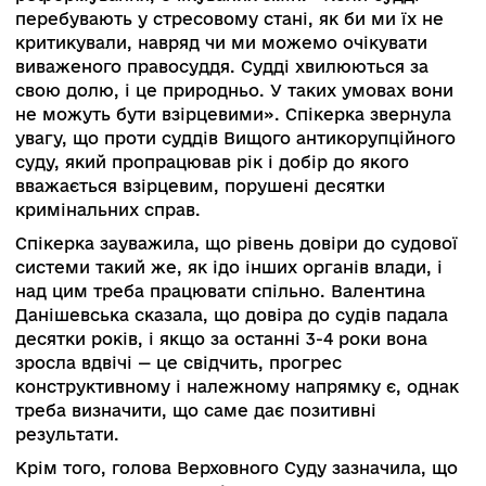
люди. Шлях до цієї мети не полягає суто в
перезавантаженні. «Бачимо успіхи, але й
спостерігаємо за тим. Що якщо не будуть
створені умови для незалежного правосуддя, 
ніякі перезавантаження не призведуть до
належного результату. Тобто паралельно з тим
ми переглядаємо філософію добору кадрів у
судову систему, ми повинні більше говорити п
те, чи є умови, щоби доброчесний професіона
якого ми хоче бачити у судовій системі, міг
залишатися таким стільки, скільки він
працюватиме», — пояснила спікерка .
Валентина Данішевська додала, що нинішні у
не сприятливі. Судова система відчуває
нестабільність і втручання з точки зору
фінансового забезпечення, немає стратегії
реформування, очікуваних змін. «Коли судді