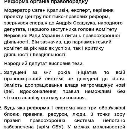
Мін’юсту повністю виконує функції, потрібні д
виконання меморандумів з міжнародними
партнерами та передвиборчих обіцянок нової
влади.
Інші тези спікера:
Перезавантажувати ВРП треба одночасно
перед оновленням ВККС.
Треба вжити максимальних заходів 
запобігання згубного впливу ймовірних рі
конституційного суду, і створення робочої г
на четвертому тижні кризи — недостатньо ріш
крок. Треба оновлювати антикорупці
структуру.
Проблема ОАСК. Петиція про його ліквід
набрала відповідну кількість голосів,
Меморандумі з МВФ йдеться, що в нього т
забрати невластиві окружному с