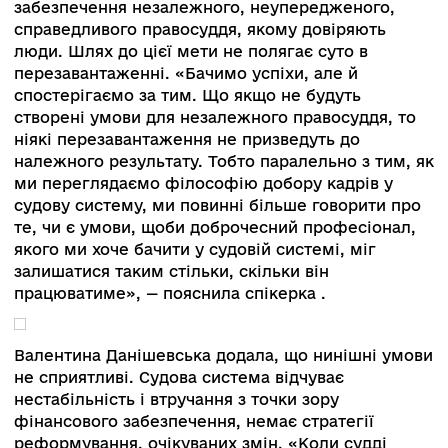
бажано мати більшу автономію ВККС і в
подальшому провести зближення між ВККС і 
Рекомендації будуть внесені в проєкт піж пе
і другим читанням. Між тим, парламент не
підтримав цю модель, і законопроєкт
доопрацьовується.
Подальші пріоритети — покращення роботи ВК
забезпечення єдності і сталості судової практ
Верховним судом. Він додав, що подальше
обговорення законопроєкту щодо судової
реформи відбуватиметься за участі громадськ
та міжнародних партнерів.
Валентина Данішевська, голова Верховного
Суду, зазначила, що в судової системи і
громадськості спільна ключова ціль —
забезпечення незалежного, неупередженого,
справедливого правосуддя, якому довіряють