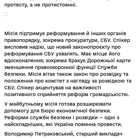
прокурорів місцевих прокуратур.
Ключові тези спікера:
Прокуратура майже повністю перезаванта
кадри: ключові фахівці переатестовані, всі к
перепризначені. Процес атестації прозо
Ефект люди зможуть відчути після певного час
Трансформація реформи прокуратури в п
кадрового компоненту може бути взірцем
інших інституцій.
У серпні відбулася перша стратегічна с
органів прокуратури. Результат — затверд
Стратегія розвитку прокуратури на 2021-
роки. У ній прямо акцентували на важлив
координації прокуратурою розробк
впровадження кримінально-правової політики