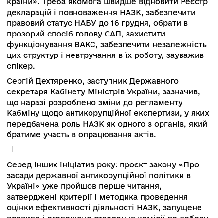
Директор НАБУ сказав, що бюро працюватиме
штатному режимі, але виникне ряд проблем.
Найбільшим ризиком, за його словами, може
стати скасування Антикорупційного суду, який
наразі доводить свою ефективність. Якщо так
станеться, то наслідки цього удару виправити 
середньостроковій перспективі буде важко.
Модераторка додала, що НАБУ повернуло
державі більше коштів, ніж вона витратила на
діяльність бюро.
Олександр Новіков, директор Національного
агентства з питань запобігання корупції, сказав
що зараз значна частина повноважень НАЗК н
паузі. Від парламенту чекають:
відновлення відповідальності
недекларування майна і адмінвідповідальн
за корупційні правопорушення;