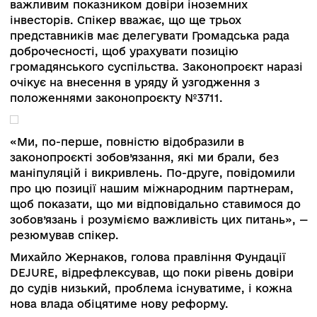
Крім того, голова Верховного Суду зазначила,
щороку на розгляд судів надходить 4 млн
звернень. Відсоток негативних рішень на фоні
них мізерний, однак саме він впливає на довір
формує ставлення до всієї системи. Це зачіпа
гідність тисяч доброчесних суддів. Тож Вален
Данішевська закликала боротися за них, оскіл
без союзників результатів не досягти. Галина
Чижик відповіла, що суспільству для довіри ва
бачити участь цих суддів, а не мовчання, яке
сприймається як толерування одіозних рішень
Олександр Банчук, заступник Міністра юстиції
України, зазначив, що на підставі міжнародних
зобов’язань країни підготовлений законопроєкт
який передбачає створення експертної комісії
добору кандидатів у члени ВРП, у якій матиме
місце пропорційне представництво в незалеж