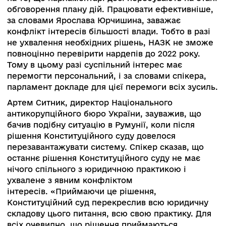
картину Євген Крапивін.
Антикорупційна політика
Модераторка Оксана Величко, керівниця «Раз
проти корупції», почала дискусію з запитання
щодо очікуваності рішення Конституційного су
пов’язаного з ходом антикорупційної реформи,
також щодо втілених ідей.
Ярослав Юрчишин, народний депутат, Перший
заступник голови Комітету Верховної Ради Укр
з питань антикорупційної політики, на початку
каденції вдавалося реалізувати заходи:
надали можливість для додаткових техні
методів ведення стеження НАБУ;