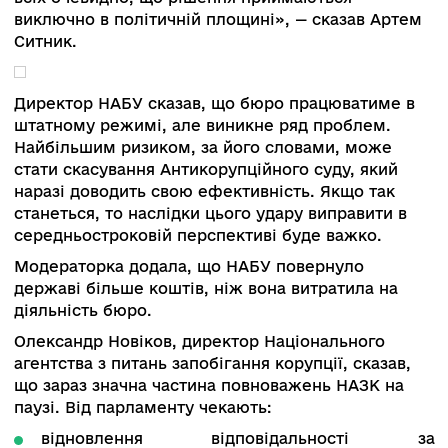
повернули статтю про незаконне збагаченн
посили НАЗК кадрово;
повноцінно запустили ВАКС.
Ефективний запуск антикорупційної структури
спровокував системні атаки — персональні і
організаційні. Останнім часом комітет працює
на розвиток, а на захист структури, — сказав
спікер. Після невдалих атак через парламент і
уряд відбулася атака з використанням судової
гілки влади. До кінця року треба виправити
законодавство, але в будь-якому випадку, ріш
призводить до закриття серйозних справ, які
роками велися правоохоронцями і на які
витрачені значні державні кошти.
«Парламентарі прекрасно розуміють, що