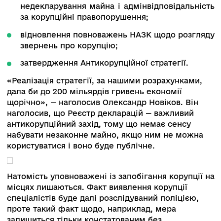
неповернення відповідальності за брехню в
декларації, повноважень НАЗК і не вирішення
питання подальшого блокування антикорупцій
дій з використанням судових органів призведе
дуже серйозних наслідків, якщо не виконати ц
до кінця року. Перш за все, індульгенцію тих, 
має корупційні статки. По-друге, ускладнення
комунікації з європейськими партнерами і МВ
що ми маємо уже зараз».
Між тим, спікер дав менше 50% імовірності
ухвалення відповідних змін до кінця року з ог
на те, що парламентарі досі перебувають на е
обговорення плану дій. Працювати ефективні
за словами Ярослава Юрчишина, заважає
конфлікт інтересів більшості влади. Тобто в ра
не ухвалення необхідних рішень, НАЗК не зм
повноцінно перевірити нардепів до 2022 року.
Тому в цьому разі суспільний інтерес має