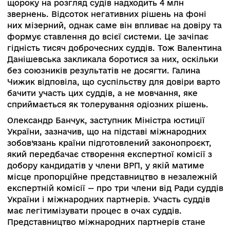
перебувають у стресовому стані, як би ми їх н
критикували, навряд чи ми можемо очікувати
виваженого правосуддя. Судді хвилюються за
свою долю, і це природньо. У таких умовах во
не можуть бути взірцевими». Спікерка зверну
увагу, що проти суддів Вищого антикорупційно
суду, який пропрацював рік і добір до якого
вважається взірцевим, порушені десятки
кримінальних справ.
Спікерка зауважила, що рівень довіри до судо
системи такий же, як ідо інших органів влади, 
над цим треба працювати спільно. Валентина
Данішевська сказала, що довіра до судів пада
десятки років, і якщо за останні 3-4 роки вона
зросла вдвічі — це свідчить, прогрес
конструктивному і належному напрямку є, од
треба визначити, що саме дає позитивні
результати.