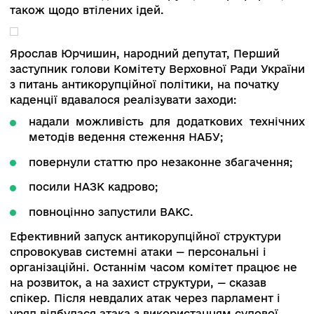
антикорупційні. У цьому аспекті треба зверну
до парламенту, щоб не фрагментувати систем
«Замість того, щоб вибудовувати структуру
«правила—ресурси—люди», у нас спочатку
підбирають людей, а правила стоять після.
Реформа Рябошапки — класичний випадок, ко
реформа робиться під людину. Зараз так само
відбувається далі», — так спікер прокоментува
ключовий виклик реформи.
Михайло Каменєв, виконавчий директор
«Правозахисної ініціативи», в аспекті теми ро
Нацполіції в умовах пандемії вказав на
неспроможність державного апарату забезпеч
виконання антикоронавірусних обмежень.
«У цілому про реформу поліції — а це найбіль
чого очікували і досі очікують від МВС — зовні