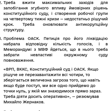
резюмував спікер.
Михайло Жернаков, голова правління Фундаці
DEJURE, відрефлексував, що поки рівень дові
до судів низький, проблема існуватиме, і кож
нова влада обіцятиме нову реформу.
Спікер не погодився з Андрієм Костіним,
зазначивши, що система не працює настільки,
ВРП, яка мала б захищати суддів від незаконн
посягань, переслідує суддів-викривачів. Це
відповідно оцінили міжнародні партнери Украї
Структурна перебудова конче необхідна. Він
додав, що поки ВККС буде залежною від
неоновленої ВРП, судової реформи і
доброчесного правосуддя не буде.
За словами експерта, згаданий законопроєкт