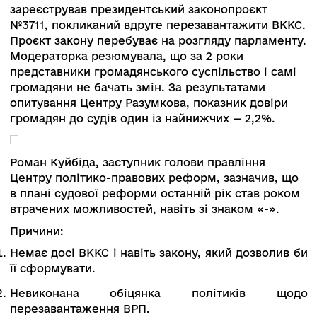
«Про реформу органів судової влади», який н
чинності в листопаді 2019 року. Він пропонува
ефективні кроки з очищення органів судової
влади, однак його імплементацію саботувала
ВРП, а Конституційний суд визнав багато
положень неконституційними. У червні 2020 р
зареєстрував президентський законопроєкт
№3711, покликаний вдруге перезавантажити В
Проєкт закону перебуває на розгляду парламе
Модераторка резюмувала, що за 2 роки
представники громадянського суспільство і са
громадяни не бачать змін. За результатами
опитування Центру Разумкова, показник довір
громадян до судів один із найнижчих — 2,2%.
Роман Куйбіда, заступник голови правління
Центру політико-правових реформ, зазначив,