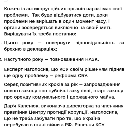
зроблять її політичні інституції у наступні дні і
тижні, визначатимуть майбутнє реформи і всіє
країни». Треба якомога швидше відновити Реє
декларацій і повноваження НАЗК, забезпечити
правовий статус НАБУ до 16 грудня, обрати в
прозорий спосіб голову САП, захистити
функціонування ВАКС, забезпечити незалежні
цих структур і невтручання в їх роботу, зауваж
спікер.
Сергій Дехтяренко, заступник Державного
секретаря Кабінету Міністрів України, зазначив
що наразі розроблено зміни до регламенту
Кабміну щодо антикорупційної експертизи, у я
передбачена роль НАЗК як одного з органів, я
братиме участь в опрацювання актів.
Серед інших ініціатив року: проєкт закону «Пр