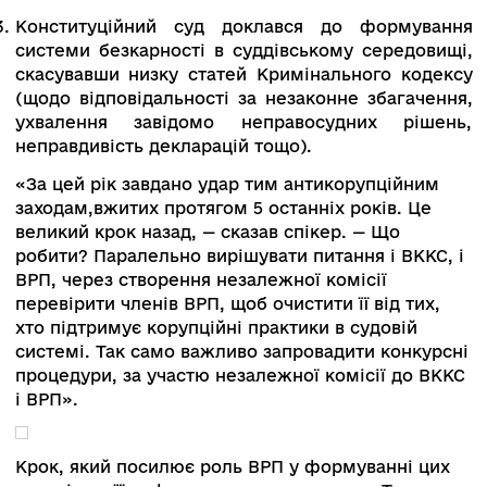
в плані судової реформи останній рік став ро
втрачених можливостей, навіть зі знаком «-».
Причини:
Немає досі ВККС і навіть закону, який дозволи
її сформувати.
Невиконана обіцянка політиків щ
перезавантаження ВРП.
Конституційний суд доклався до формув
системи безкарності в суддівському середов
скасувавши низку статей Кримінального код
(щодо відповідальності за незаконне збагаче
ухвалення завідомо неправосудних ріше
неправдивість декларацій тощо).
«За цей рік завдано удар тим антикорупційни
заходам,вжитих протягом 5 останніх років. Це
великий крок назад, — сказав спікер. — Що