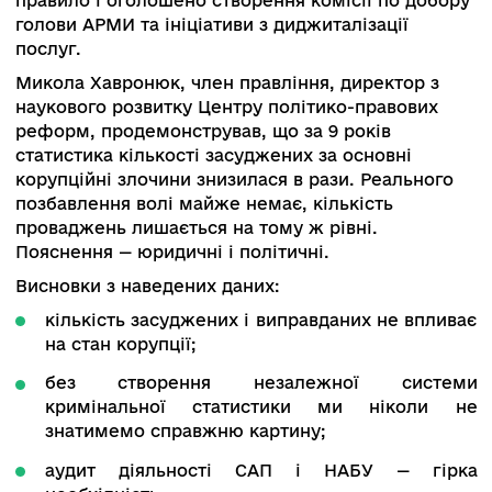
відновлення повноважень НАЗК щодо розг
звернень про корупцію;
затвердження Антикорупційної стратегії.
«Реалізація стратегії, за нашими розрахунками
дала би до 200 мільярдів гривень економії
щорічно», — наголосив Олександр Новіков. Він
наголосив, що Реєстр декларацій — важливий
антикорупційний захід, тому що немає сенсу
набувати незаконне майно, якщо ним не можн
користуватися і воно буде публічне.
Натомість уповноважені із запобігання корупці
місцях лишаються. Факт виявлення корупції
спеціалістів буде далі розслідуваний поліцією,
проте такий факт щодо, наприклад, мера
залишиться тільки констатованим без