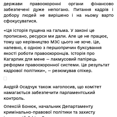
повноваження.
«ВРП, ВККС, Конституційний суд і ОАСК. Якщо
рішуче не перезавантажити всі чотири, то
зберігається величезна загроза того, що навіт
якщо буде поступ, ми все одно прийдемо до
точки нуль, у якій ми знаходимося прямо зараз
Треба діяти досить оперативно», — резюмував
Михайло Жернаков.
Реформа органів правопорядку
Модератор Євген Крапивін, експерт, керівник
проекту Центру політико-правових реформ,
звернувся спершу до Андрія Осадчука, народн
депутата, Першого заступника голови Комітет
Верховної Ради України з питань правоохоронн
діяльності. Він зазначив, що парламентський
комітет за рік має як успіхи, так і критику