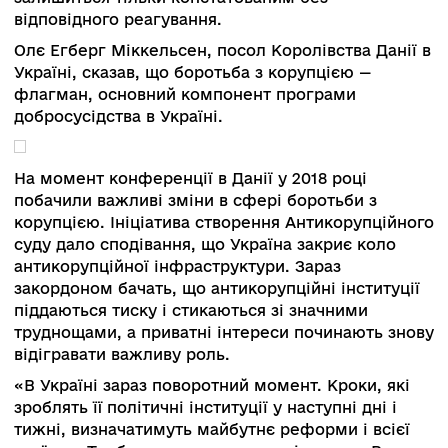
перемогти персональний, і за словами спікера
парламент докладе для цієї перемоги всіх зус
Артем Ситник, директор Національного
антикорупційного бюро України, зауважив, що
бачив подібну ситуацію в Румунії, коли після
рішення Конституційного суду довелося
перезавантажувати систему. Спікер сказав, щ
останнє рішення Конституційного суду не має
нічого спільного з юридичною практикою і
ухвалене з явним конфліктом
інтересів. «Приймаючи це рішення,
Конституційний суд перекреслив всю юридич
складову цього питання, всю свою практику. Д
всіх очевидно, що рішення приймаються
виключно в політичній площині», — сказав Ар
Ситник.