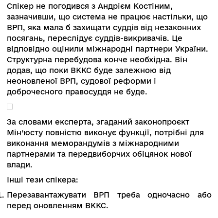
експертній комісії — про три члени від Ради су
України і міжнародних партнерів. Участь судді
має легітимізувати процес в очах суддів.
Представництво міжнародних партнерів стане
важливим показником довіри іноземних
інвесторів. Спікер вважає, що ще трьох
представників має делегувати Громадська рад
доброчесності, щоб урахувати позицію
громадянського суспільства. Законопроєкт нар
очікує на внесення в уряду й узгодження з
положеннями законопроєкту №3711.
«Ми, по-перше, повністю відобразили в
законопроєкті зобов’язання, які ми брали, без
маніпуляцій і викривлень. По-друге, повідоми
про цю позиції нашим міжнародним партнера
щоб показати, що ми відповідально ставимося
зобов’язань і розуміємо важливість цих питань