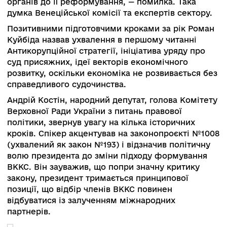
робити? Паралельно вирішувати питання і ВККС
ВРП, через створення незалежної комісії
перевірити членів ВРП, щоб очистити її від тих
хто підтримує корупційні практики в судовій
системі. Так само важливо запровадити конку
процедури, за участю незалежної комісії до В
і ВРП».
Крок, який посилює роль ВРП у формуванні ц
органів до її реформування, — помилка. Така
думка Венеційської комісії та експертів сектор
Позитивними підготовчими кроками за рік Ро
Куйбіда назвав ухвалення в першому читанні
Антикорупційної стратегії, ініціатива уряду пр
суд присяжних, ідеї векторів економічного
розвитку, оскільки економіка не розвивається 
справедливого судочинства.