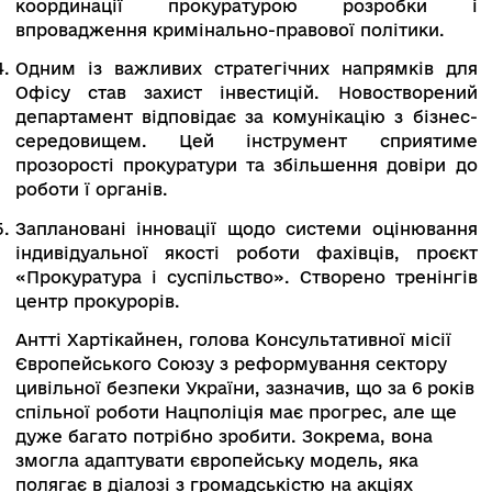
прописано, ресурси ми дали. Але це не працю
тому що керівництво МЗС цього не хоче. Це,
напевно, є одною з першопричин буксування
якості роботи правоохоронців. Історія про
Кагарлик для мене — лакмусовий папірець
реформи правоохоронної системи. Це результ
кадрової політики», — резюмував спікер.
Андрій Осадчук також наголосив, що комітет
намагається забезпечити парламентський
контроль.
Олексій Бонюк, начальник Департаменту
кримінально-правової політики та захисту
інвестицій Офісу Генерального прокурора,
наголосив, що розвиток органів прокуратури
спирається на згадані три передумови.
Трансформація триває, зокрема атестація