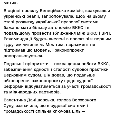
«Ситуація із ухваленням будь-яких законопроє
щодо судової влади вкрай політизована в
українському парламенті. Це вже є історично
усталеним, і будь-яка запропонована
реформаторська ідея викликає цілу палітру
протилежних думок. Певні фракції виступают
проти жодного міжнародного елемента в судо
владі, а є пропозиції, які полягають у тому, що
більш широко запрошувати міжнародних
експертів для формування органів судівськог
врядування. Тобто є дві крайні позиції. Наше
завдання — знайти компроміс, який не перейд
принципові лінії, які окреслив президент у
законопроєкті №3711, і все-таки досягнути своє
мети».
В оцінці проєкту Венеційська комісія, врахува
українські реалії, запропонувала. Щоб на цьом
етапі розвитку української правової системи