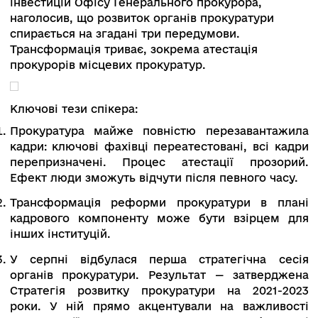
діяльності і бездіяльності.
Народний депутат висловив тези:
Запущені за 6-7 років ініціатив по в
правоохоронній системі не доведені до кі
Замість доопрацювання влада нагромаджує 
ідеї. Вдосконалення правил неможливі 
чіткого аналізу статусу виконання.
Будь-яка реформа і система має три обов’яз
блоки: правила, ресурси, люди. З точки 
правил правоохоронна система непог
забезпечена (крім СБУ). У межах можливо
держави правоохоронні органи фінанс
забезпечені дуже непогано. Питання кадр
добору людей не вирішено і на ньому в
сфокусуватися.
«Ця історія пущена на гальма. У законі це