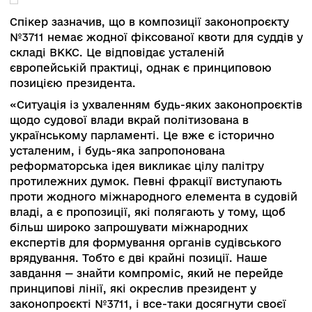
Андрій Костін, народний депутат, голова Коміт
Верховної Ради України з питань правової
політики, звернув увагу на кілька історичних
кроків. Спікер акцентував на законопроєкті №
(ухвалений як закон №193) і відзначив політич
волю президента до зміни підходу формуванн
ВККС. Він зауважив, що попри значну критику
закону, президент тримається принципової
позиції, що відбір членів ВККС повинен
відбуватися із залученням міжнародних
партнерів.
Спікер зазначив, що в композиції законопроєк
№3711 немає жодної фіксованої квоти для судд
складі ВККС. Це відповідає усталеній
європейській практиці, однак є принциповою
позицією президента.