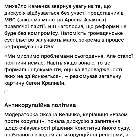
найскладніших, які Україна повинна провести.
Володимир Петраковський, старший викладач
кафедри кримінального та кримінального
процесуального права національного універси
«Києво-Могилянська Академія», говорив
наскільки прокуратура спроможна
переформатуватися в прокуратуру європейськ
зразка.
«Прокуратура не має іншого вибору, як взяти 
себе координуючу роль. Питання стоїть, коли
прокуратура визнає, що вже її виконує. Проку
відповідає за завантаженість суду: він вирішує
піде справа в суд», — сказав він.
Спікер додав, що важливо говорити парламент
суспільству, що органи досудового розслідува
не діляться на звичайні і привілейовані чи