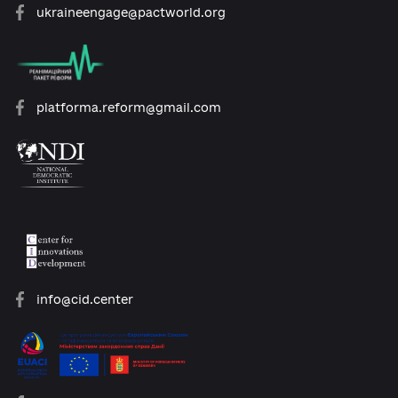
open@usaid.gov
ukraineengage@pactworld.org
platforma.reform@gmail.com