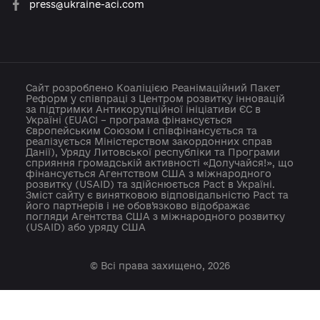
info@cid.center
press@ukraine-aci.com
Сайт розроблено Коаліцією Реанімаційний Пакет
Реформ у співпраці з Центром розвитку інновацій
за підтримки Антикорупційної ініціативи ЄС в
Україні (EUACI – програма фінансується
Європейським Союзом і співфінансується та
реалізується Міністерством закордонних справ
Данії), Уряду Литовської республіки та Програми