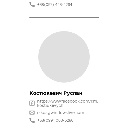
Танчак Ярина
https://m.facebook.com/profile
.php
jarunatanchak@ukr.net