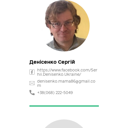
+38(099) 068-5266
Літвінчук Роман
pravda.zakon@ukr.net
+38(050) 233-3520