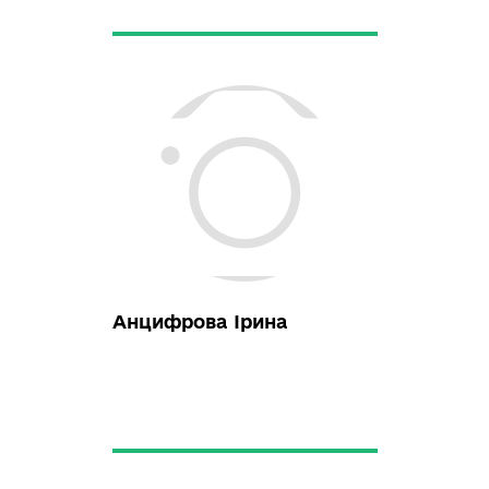
Гранчак Тетяна
https://www.facebook.com/pro
file.php?id=100010560432269
granchakt@ukr.net