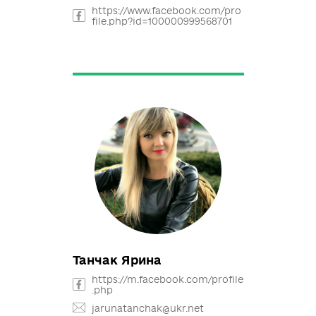
hynskiy
sochynskiy@kreativ.im
Кобець Роман
https://www.facebook.com/pro
file.php?id=100000999568701