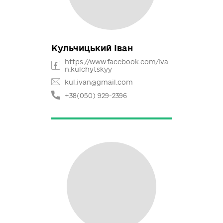
gspz@ukr.net
+38(093) 932-2217
Бахрушин Володимир
https://www.facebook.com/vla
dimir.bakhrushin