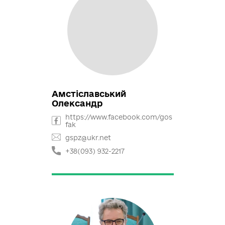
Денісенко Сергій
https://www.facebook.com/Ser
hii.Denisenko.Ukraine/
denisenko.mama86@gmail.co
m