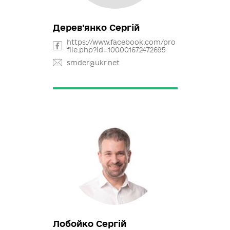
Кульчицький Іван
https://www.facebook.com/iva
n.kulchytskyy
kul.ivan@gmail.com