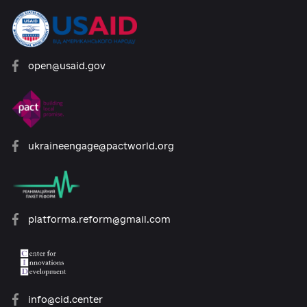
Quarantine Presents New
Opportunities: Politicians and
Experts on the Impact of COVID-19
on Education in Ukraine
#EDUCATION AND SCIENCE REFORM
18.06.2020