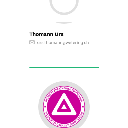
Біденко Артем
artbidenko@gmail.com
Thomann Urs