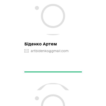
Скиба Микола
https://www.facebook.com/my
skyba/friends
myskyba@gmail.com
+38(066) 059-6335