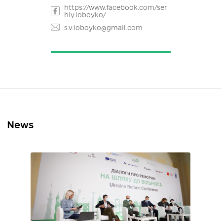
+38(050) 929-2396
Дерев'янко Сергій
https://www.facebook.com/pro
file.php?id=100001672472695
smder@ukr.net