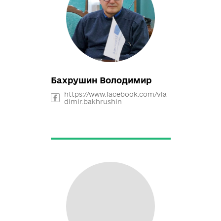
+38(068) 222-5049
Амстіславський
Олександр
https://www.facebook.com/gos
fak