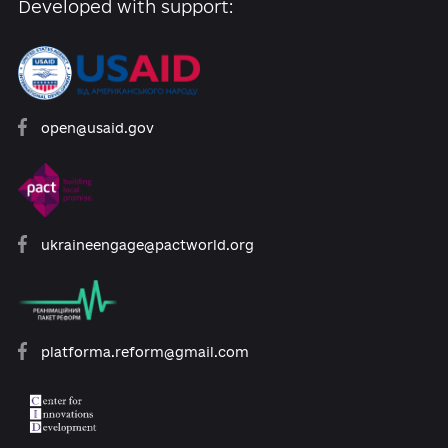
Developed with support:
open@usaid.gov
ukraineengage@pactworld.org