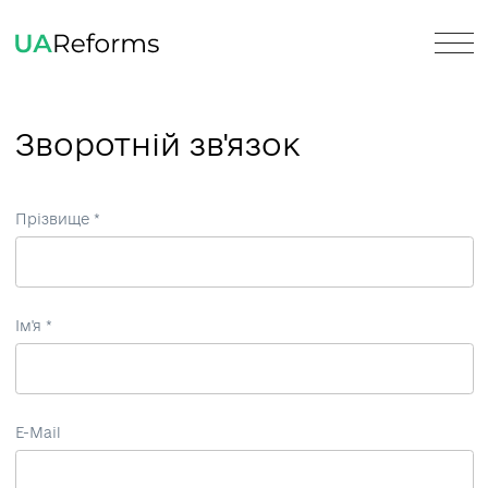
Зворотній зв'язок
Прізвище *
Ім'я *
E-Mail