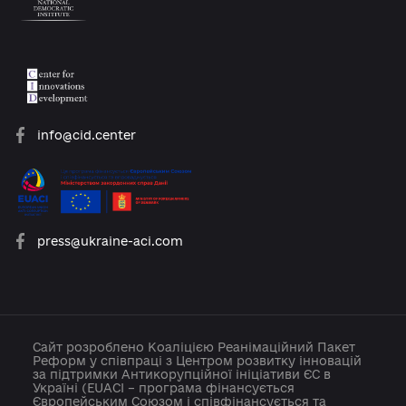
platforma.reform@gmail.com
info@cid.center
press@ukraine-aci.com