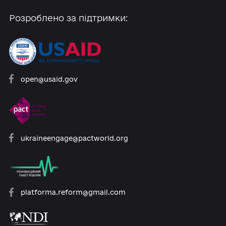
Розроблено за підтримки:
open@usaid.gov
ukraineengage@pactworld.org