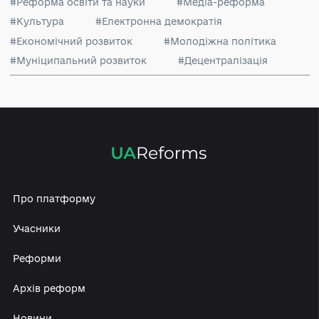
#Громадянське суспільство
#Реформа освіти та науки
#Медіа-реформа
#Культура
#Електронна демократія
#Економічний розвиток
#Молодіжна політика
#Муніципальний розвиток
#Децентралізація
Про платформу
Учасники