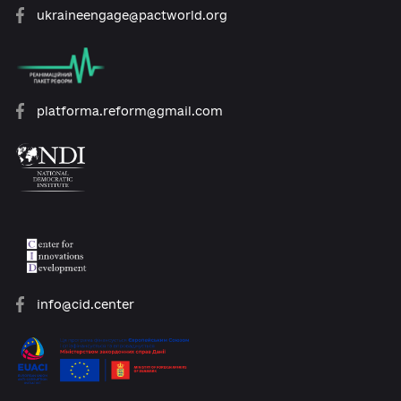
open@usaid.gov
ukraineengage@pactworld.org
platforma.reform@gmail.com