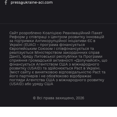
info@cid.center
press@ukraine-aci.com
Сайт розроблено Коаліцією Реанімаційний Пакет
Реформ у співпраці з Центром розвитку інновацій
за підтримки Антикорупційної ініціативи ЄС в
Україні (EUACI – програма фінансується
Європейським Союзом і співфінансується та
реалізується Міністерством закордонних справ
Данії), Уряду Литовської республіки та Програми