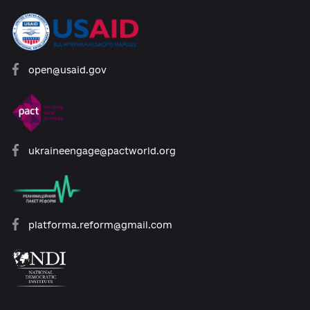
Розроблено за підтримки:
open@usaid.gov
ukraineengage@pactworld.org