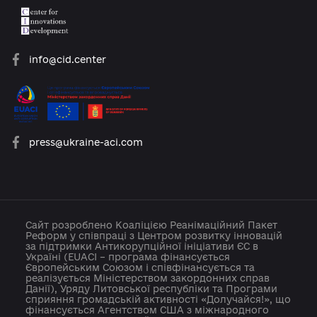
platforma.reform@gmail.com
info@cid.center
press@ukraine-aci.com