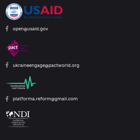
Розроблено за підтримки:
open@usaid.gov
ukraineengage@pactworld.org