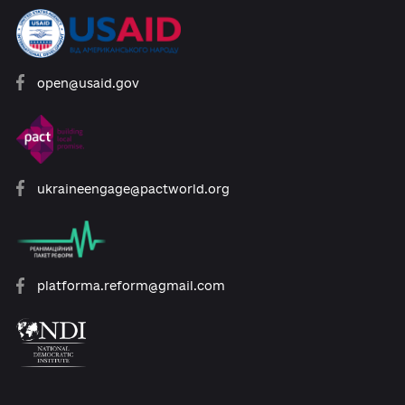
Розроблено за підтримки:
open@usaid.gov
ukraineengage@pactworld.org