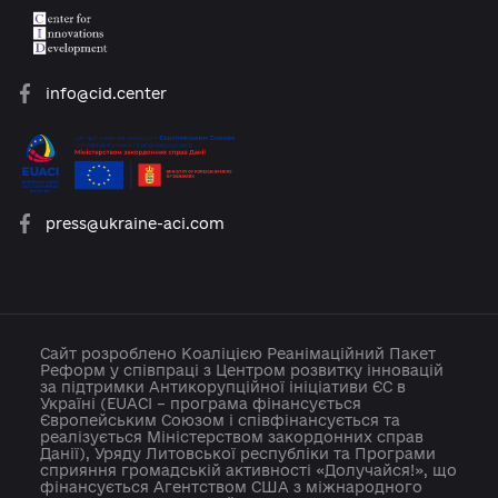
platforma.reform@gmail.com
info@cid.center
press@ukraine-aci.com