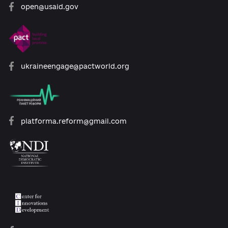
Розроблено за підтримки:
open@usaid.gov
ukraineengage@pactworld.org