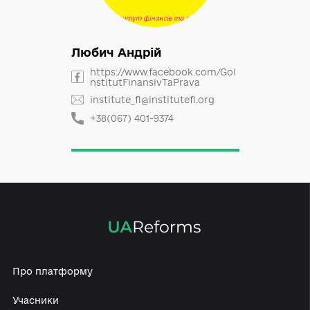
Любич Андрій
https://www.facebook.com/GoI
nstitutFinansivTaPrava
institute_fl@institutefl.org
+38(067) 401-9374