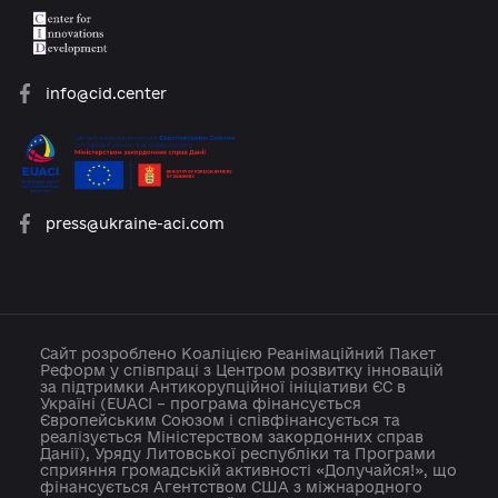
platforma.reform@gmail.com
info@cid.center
press@ukraine-aci.com