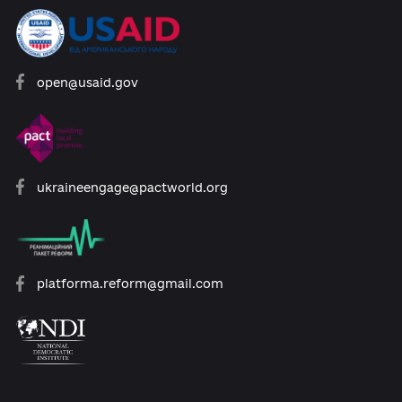
Розроблено за підтримки:
open@usaid.gov
ukraineengage@pactworld.org