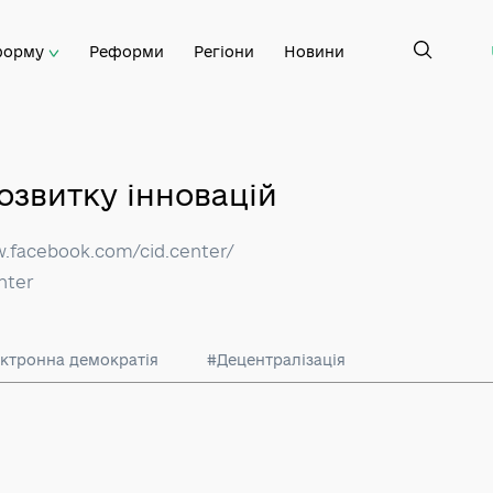
 платформу
Реформи
Регіони
Новини
р розвитку інновацій
://www.facebook.com/cid.center/
cid.center
#Електронна демократія
#Децентралізація