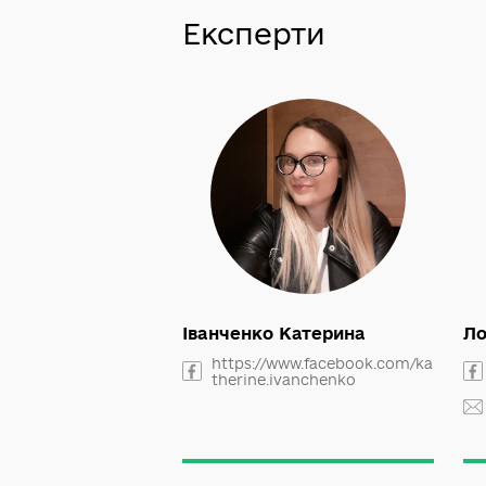
демократія і
врядування
Експерти
Іванченко Катерина