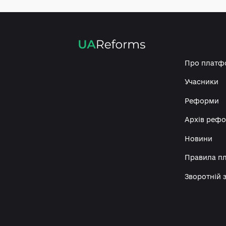
https://www.facebook.com/ka
therine.ivanchenko
Про 
Учас
Реф
Архі