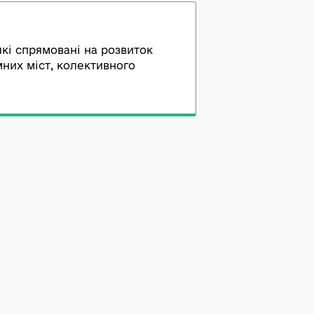
 проєктах, які спрямовані на розвиток
вання, розумних міст, колективного