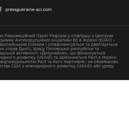
platforma.reform@gmail.com
info@cid.center
press@ukraine-aci.com
ено Коаліцією Реанімаційний Пакет Реформ у співпрац
вацій за підтримки Антикорупційної ініціативи ЄС в Укра
ансується Європейським Союзом і співфінансується та
м закордонних справ Данії), Уряду Литовської республі
ияння громадській активності «Долучайся!», що фінан
ША з міжнародного розвитку (USAID) та здійснюється Pa
 винятковою відповідальністю Pact та його партнерів i 