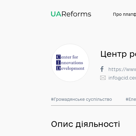
Про
Цент
https
info@
#Громадянське суспільство