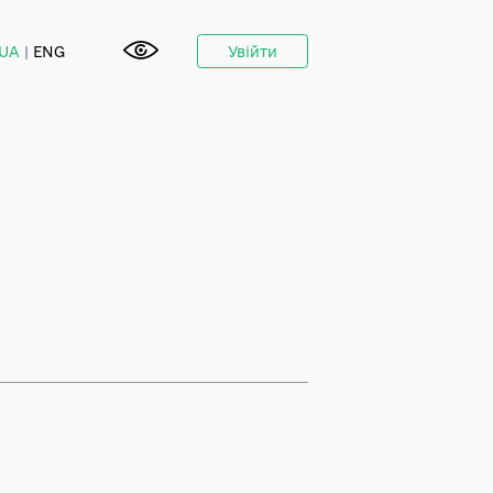
UA
|
ENG
Увійти