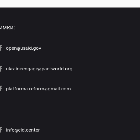
anova@gmail.co
 за підтримки:
open@usaid.gov
ukraineengage@pactworld.org