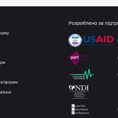
https://www.facebook.com/se
anya.yemely
rhiy.loboyko/
m
s.v.loboyko@gmail.com
Розроблено
платформу
ники
орми
в реформ