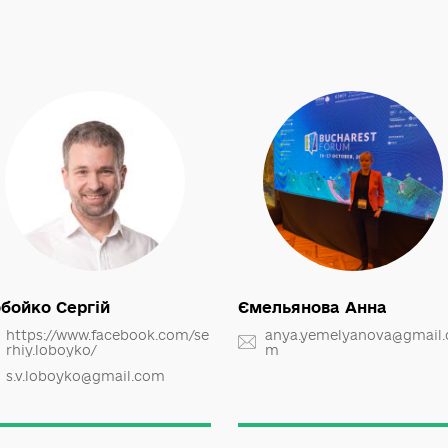
Лобойко Сергій
Ємельянова А