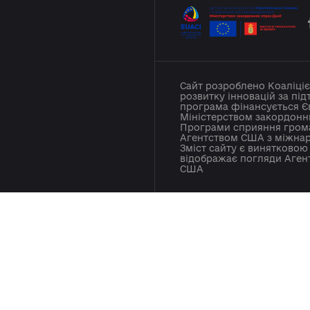
ни
ила платформи
тній зв'язок
Сайт розробл
розвитку інно
програма фін
Міністерство
Програми спр
Агентством С
Зміст сайту є